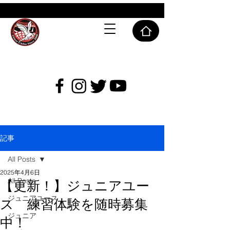
ABLAZE CHIBA SC
記事
All Posts
2025年4月6日
All Posts
【更新！】ジュニアユー
ジュニアユース
ス 練習体験を随時募集
ジュニア
中！