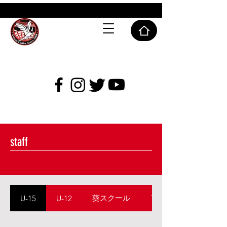
ABLAZE CHIBA SC
staff
葵スクール
アブレイズスクール
U-15
U-12