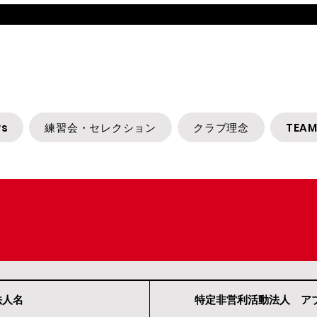
AZE CHIBA S
s
練習会・セレクション
クラブ理念
TEA
法人名
特定非営利活動法人 ア