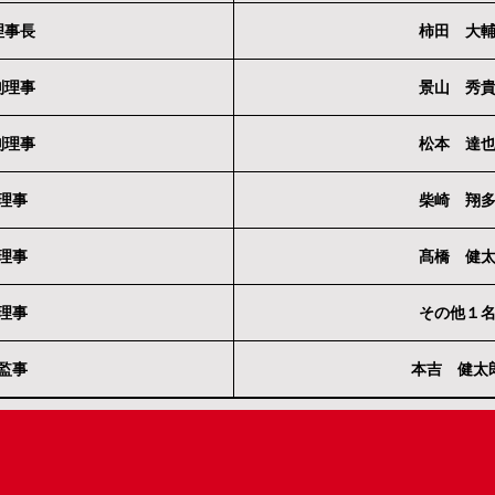
理事長
柿田 大
副理事
景山 秀
副理事
松本 達
理事
柴崎 翔
理事
髙橋 健
理事
その他１
監事
本吉 健太